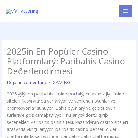
Ir
al
contenido
2025in En Popüler Casino
Platformlarý: Paribahis Casino
Deðerlendirmesi
Deja un comentario
/
IGAMING
2025 yýlýnda paribahis casino portalý, en avantajlý casino
siteleri ilk sýralarda yer alýyor ve yenilenen oyunlar ve
promosyonlar sunuyor. Bahis oyunlarý ve çeþitli oyun
türleriyle göz kamaþtýrýyor. Kullanýcý dostu giriþ
seçenekleri Paribahis bahis sitesi, kazandýran casino siteleri
arasýnda vurgulanýyor. paribahis casino benzeri diðer
platformlarla karþýsýnda, paribahis bahis platformunun