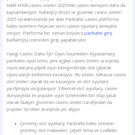
teklif ettiði casino siteleri 2025’teki casino deneyimi daha da
kapsamlanýyor. Kullanýcý dostu ve güvenilir casino siteleri
2025 sýralamasýnda yer alan Paribahis casino platformu
bahis severlere heyecan verici casino oyunlarý deneyimi
veriyor. Platforma her zaman boyunca
paribahis giriş
baðlantýsý üzerinden giriþ yapabilirsiniz.
Hangi Casino Daha Ýyi? Oyun Seçenekleri Kýyaslamasý
paribahis oyun sitesi, yeni açýlan casino siteleri arasýnda
oyuncularýna çeþitli oyun kategorileriyle öne çýkarak
oyuncularýn beðenisini kazanýyor. Bu siteler, bilhassa casino
slot siteleri olarak da ün kazanýyor ve slot oyunlarý
yardýmýyla vurgulanýyor. Eðlenceli slot oyunlarý, casino
dünyasýnda en popüler oyun türlerinden biri olup yasal
olarak faaliyet gösteren casino siteleri tarafýndan da
popüler tercihler arasýnda yer alýyor.
Çevrimiçi slot oyunlarý: Paribahis bahis sitesinin
çevrimiçi slot makineleri, çeþitli tema ve özellikler