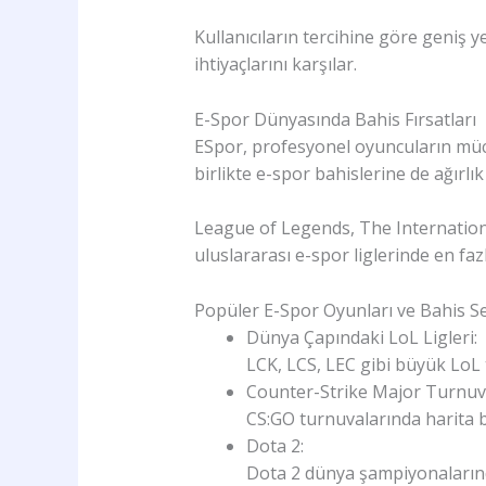
Kullanıcıların tercihine göre geniş 
ihtiyaçlarını karşılar.
E-Spor Dünyasında Bahis Fırsatları
ESpor, profesyonel oyuncuların mücade
birlikte e-spor bahislerine de ağırl
League of Legends, The Internationa
uluslararası e-spor liglerinde en fa
Popüler E-Spor Oyunları ve Bahis S
Dünya Çapındaki LoL Ligleri:
LCK, LCS, LEC gibi büyük LoL
Counter-Strike Major Turnuva
CS:GO turnuvalarında harita b
Dota 2:
Dota 2 dünya şampiyonalarınd