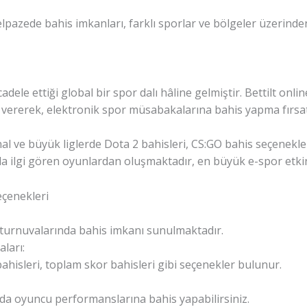
yelpazede bahis imkanları, farklı sporlar ve bölgeler üzerind
le ettiği global bir spor dalı hâline gelmiştir. Bettilt onlin
ık vererek, elektronik spor müsabakalarına bahis yapma fırsatı
l ve büyük liglerde Dota 2 bahisleri, CS:GO bahis seçenekle
zla ilgi gören oyunlardan oluşmaktadır, en büyük e-spor etkin
eçenekleri
 turnuvalarında bahis imkanı sunulmaktadır.
ları:
ahisleri, toplam skor bahisleri gibi seçenekler bulunur.
a oyuncu performanslarına bahis yapabilirsiniz.