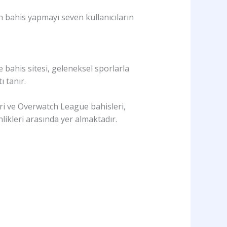
en bahis yapmayı seven kullanıcıların
e bahis sitesi, geleneksel sporlarla
 tanır.
ri ve Overwatch League bahisleri,
likleri arasında yer almaktadır.