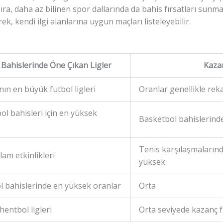
sıra, daha az bilinen spor dallarında da bahis fırsatları sunm
rek, kendi ilgi alanlarına uygun maçları listeleyebilir.
 Bahislerinde Öne Çıkan Ligler
Kazan
ın en büyük futbol ligleri
Oranlar genellikle reka
ol bahisleri için en yüksek
Basketbol bahislerinde
Tenis karşılaşmalarınd
am etkinlikleri
yüksek
l bahislerinde en yüksek oranlar
Orta
entbol ligleri
Orta seviyede kazanç f