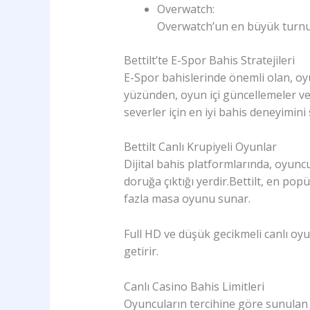
Overwatch:
Overwatch’un en büyük turnuva
Bettilt’te E-Spor Bahis Stratejileri
E-Spor bahislerinde önemli olan, oy
yüzünden, oyun içi güncellemeler ve 
severler için en iyi bahis deneyimini
Bettilt Canlı Krupiyeli Oyunlar
Dijital bahis platformlarında, oyun
doruğa çıktığı yerdir.Bettilt, en pop
fazla masa oyunu sunar.
Full HD ve düşük gecikmeli canlı oyu
getirir.
Canlı Casino Bahis Limitleri
Oyuncuların tercihine göre sunulan o