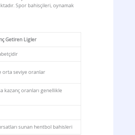
aktadır. Spor bahisçileri, oynamak
ç Getiren Ligler
betçidir
 orta seviye oranlar
a kazanç oranları genellikle
ırsatları sunan hentbol bahisleri