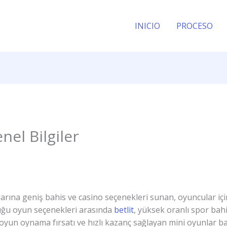
INICIO
PROCESO
nel Bilgiler
arına geniş bahis ve casino seçenekleri sunan, oyuncular için 
uğu oyun seçenekleri arasında
betlit
, yüksek oranlı spor bahi
f oyun oynama fırsatı ve hızlı kazanç sağlayan mini oyunlar b