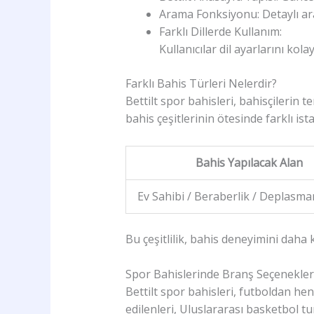
Arama Fonksiyonu: Detaylı aram
Farklı Dillerde Kullanım:
Kullanıcılar dil ayarlarını kolay
Farklı Bahis Türleri Nelerdir?
Bettilt spor bahisleri, bahisçilerin t
bahis çeşitlerinin ötesinde farklı ista
Bahis Yapılacak Alan
Ev Sahibi / Beraberlik / Deplasma
Bu çeşitlilik, bahis deneyimini daha k
Spor Bahislerinde Branş Seçenekler
Bettilt spor bahisleri, futboldan hen
edilenleri, Uluslararası basketbol t