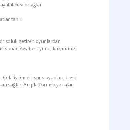
ayabilmesini sağlar.
tlar tanır.
bir soluk getiren oyunlardan
im sunar. Aviator oyunu, kazancınızı
Çekiliş temelli şans oyunları, basit
satı sağlar. Bu platformda yer alan