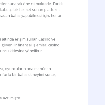
tler sunarak öne çıkmaktadır. Farklı
rekabetçi bir hizmet sunan platform
adan bahis yapabilmesi için, her an
ı altında erişim sunar. Casino ve
 güvenilir finansal işlemler, casino
uncu kitlesine yöneliktir.
apısı, oyuncuların ana menüden
onforlu bir bahis deneyimi sunar,
 ayrılmıştır.