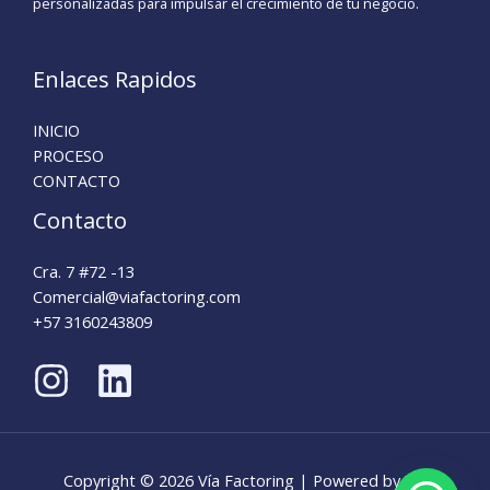
personalizadas para impulsar el crecimiento de tu negocio.
Enlaces Rapidos
INICIO
PROCESO
CONTACTO
Contacto
Cra. 7 #72 -13
Comercial@viafactoring.com
+57 3160243809
Copyright © 2026 Vía Factoring | Powered by Vía