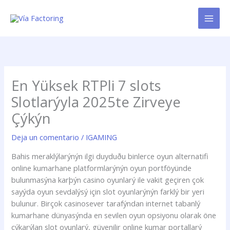
Ir
al
contenido
En Yüksek RTPli 7 slots
Slotlarýyla 2025te Zirveye
Çýkýn
Deja un comentario
/
IGAMING
Bahis meraklýlarýnýn ilgi duyduðu binlerce oyun alternatifi
online kumarhane platformlarýnýn oyun portföyünde
bulunmasýna karþýn casino oyunlarý ile vakit geçiren çok
sayýda oyun sevdalýsý için slot oyunlarýnýn farklý bir yeri
bulunur. Birçok casinosever tarafýndan internet tabanlý
kumarhane dünyasýnda en sevilen oyun opsiyonu olarak öne
çýkarýlan slot oyunlarý, güvenilir online kumar portallarý