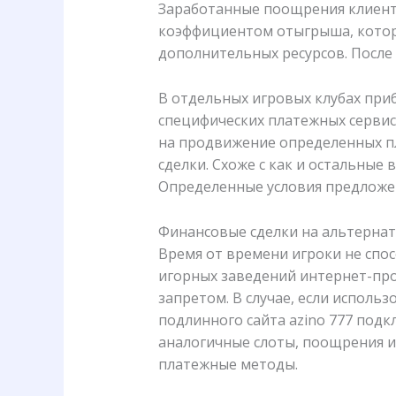
Заработанные поощрения клиента
коэффициентом отыгрыша, которы
дополнительных ресурсов. После
В отдельных игровых клубах при
специфических платежных сервис
на продвижение определенных п
сделки. Схоже с как и остальные
Определенные условия предложен
Финансовые сделки на альтернат
Время от времени игроки не спо
игорных заведений интернет-про
запретом. В случае, если исполь
подлинного сайта azino 777 под
аналогичные слоты, поощрения и
платежные методы.