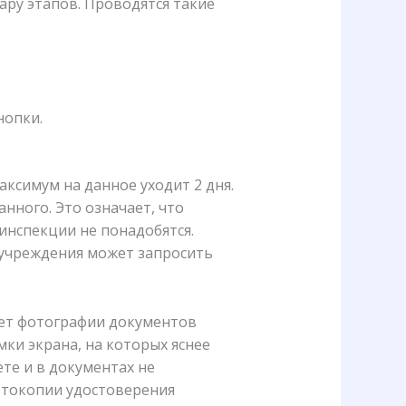
ару этапов. Проводятся такие
нопки.
ксимум на данное уходит 2 дня.
нного. Это означает, что
инспекции не понадобятся.
 учреждения может запросить
яет фотографии документов
мки экрана, на которых яснее
те и в документах не
отокопии удостоверения