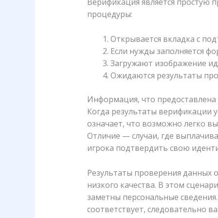
Верификация является простую пр
процедуры:
Открывается вкладка с по
Если нужды заполняется ф
Загружают изображение ид
Ожидаются результаты про
Информация, что предоставлена 
Когда результаты верификации ус
означает, что возможно легко в
Отличие — случаи, где выплачив
игрока подтвердить свою иденти
Результаты проверения данных 
низкого качества. В этом сценар
заметны персональные сведения. 
соответствует, следовательно в