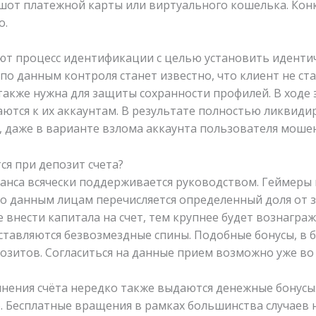
ншот платежной карты или виртуального кошелька. Кон
о.
 процесс идентификации с целью установить идентично
по данным контроля станет известно, что клиент не ста
также нужна для защиты сохранности профилей. В ходе
ются к их аккаунтам. В результате полностью ликвиди
, даже в варианте взлома аккаунта пользователя моше
я при депозит счета?
анса всячески поддерживается руководством. Геймеры
о данным лицам перечисляется определенный доля от з
 внести капитала на счет, тем крупнее будет вознаграж
тавляются безвозмездные спины. Подобные бонусы, в б
озитов. Согласиться на данные прием возможно уже во
ения счёта нередко также выдаются денежные бонусы. 
. Бесплатные вращения в рамках большинства случаев 