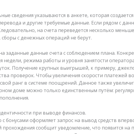
ые сведения указываются в анкете, которая создается
перевода и другие требуемые данные. Если рядом с дан
Следовательно, на счета переведется несколько мень
, сборы с денежных операций не берут.
на заданные данные счета с соблюдением плана. Конк
я недели, режима работы и уровня занятости оператора.
суток. Получение крупных выигрышей, к примеру, джек
ства проверок. Чтобы увеличения скорости платежей в
 свой ранг в системе поощрений. Данное также увеличи
рном доме можно только единственным путём: регулярн
 пополнения.
дентичности при выводе финансов.
о с бонусами оформляет запрос на вывод средств вперв
й прохождения сообщит уведомление, что появится на 