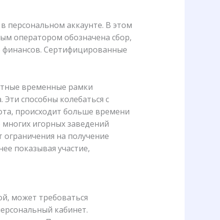
 в персональном аккаунте. В этом
ным оператором обозначена сбор,
ше финансов. Сертифицированные
ретные временные рамки
 Эти способны колебаться с
пота, происходит больше времени
о многих игорных заведений
т ограничения на получение
ее показывая участие,
ой, может требоваться
персональный кабинет.