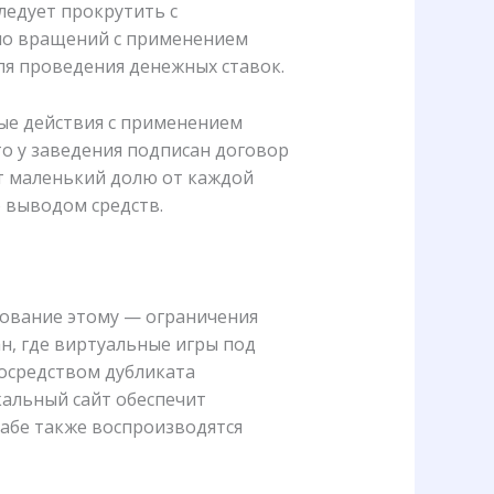
ледует прокрутить с
сло вращений с применением
ля проведения денежных ставок.
ые действия с применением
о у заведения подписан договор
т маленький долю от каждой
о выводом средств.
нование этому — ограничения
н, где виртуальные игры под
Посредством дубликата
кальный сайт обеспечит
абе также воспроизводятся