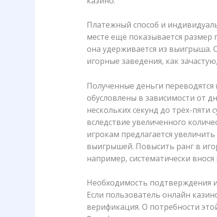
казино.
Платежный способ и индивидуальн
месте ещё показывается размер 
она удерживается из выигрыша. 
игорные заведения, как зачастую
Полученные деньги переводятся 
обусловлены в зависимости от дн
нескольких секунд до трёх-пяти 
вследствие увеличенного количе
игрокам предлагается увеличить
выигрышей. Повысить ранг в иго
например, систематически внося
Необходимость подтверждения и
Если пользователь онлайн казин
верификация. О потребности это