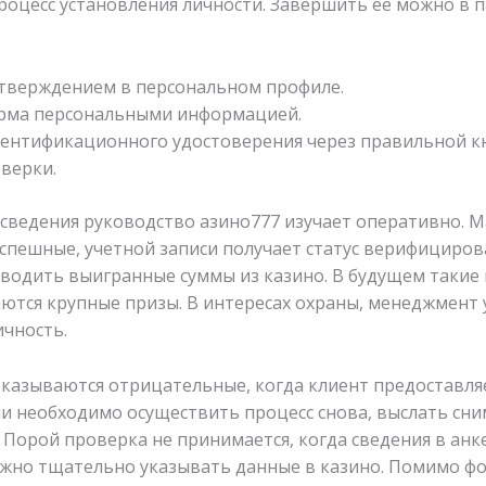
оцесс установления личности. Завершить ее можно в п
дтверждением в персональном профиле.
орма персональными информацией.
ентификационного удостоверения через правильной к
верки.
сведения руководство азино777 изучает оперативно. Ма
пешные, учетной записи получает статус верифицирова
ыводить выигранные суммы из казино. В будущем такие 
аются крупные призы. В интересах охраны, менеджмент
чность.
оказываются отрицательные, когда клиент предоставл
ии необходимо осуществить процесс снова, выслать сни
Порой проверка не принимается, когда сведения в анке
ажно тщательно указывать данные в казино. Помимо ф