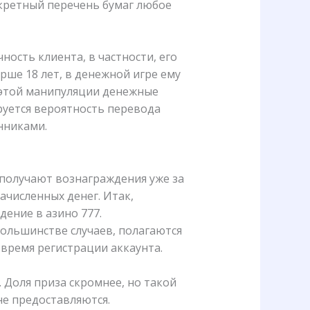
кретный перечень бумаг любое
сть клиента, в частности, его
рше 18 лет, в денежной игре ему
 этой манипуляции денежные
руется вероятность перевода
нниками.
 получают вознаграждения уже за
ачисленных денег. Итак,
дение в азино 777.
ольшинстве случаев, полагаются
 время регистрации аккаунта.
Доля приза скромнее, но такой
не предоставляются.