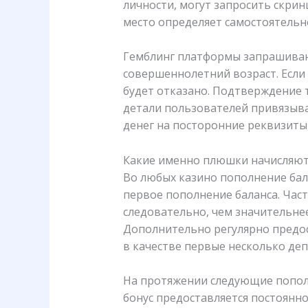
личности, могут запросить скри
место определяет самостоятельн
Гемблинг платформы запрашивают
совершеннолетний возраст. Если 
будет отказано. Подтверждение 
детали пользователей привязыва
денег на посторонние реквизиты
Какие именно плюшки начисляютс
Во любых казино пополнение бал
первое пополнение баланса. Част
следовательно, чем значительнее
Дополнительно регулярно предос
в качестве первые несколько деп
На протяжении следующие пополн
бонус предоставляется постоянно