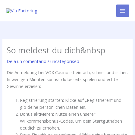
Ir
al
contenido
So meldest du dich&nbsp
Deja un comentario
/
uncategorised
Die Anmeldung bei VOX Casino ist einfach, schnell und sicher.
In wenigen Minuten kannst du bereits spielen und echte
Gewinne erzielen:
Registrierung starten: Klicke auf „Registrieren“ und
gib deine persönlichen Daten ein.
Bonus aktivieren: Nutze einen unserer
Willkommensbonus-Codes, um dein Startguthaben
deutlich zu erhöhen.
Erste Einzahlung vornehmen: Wähle deine bevorzugte