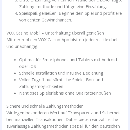
Zahlungsmethode und tätige eine Einzahlung.
Spielspaß genießen: Beginne dein Spiel und profitiere
von echten Gewinnchancen.
VOX Casino Mobil – Unterhaltung überall genießen
Mit der mobilen VOX Casino App bist du jederzeit flexibel
und unabhängig:
Optimal für Smartphones und Tablets mit Android
oder iOS
Schnelle Installation und intuitive Bedienung
Voller Zugriff auf sämtliche Spiele, Boni und
Zahlungsmöglichkeiten
Nahtloses Spielerlebnis ohne Qualitätseinbußen
Sichere und schnelle Zahlungsmethoden
Wir legen besonderen Wert auf Transparenz und Sicherheit
bei finanziellen Transaktionen. Daher bieten wir zahlreiche
zuverlässige Zahlungsmethoden speziell für den deutschen