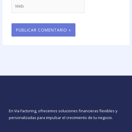
Web
En Via Factoring, ofrecemos soluciones financieras flexibles y
personalizadas para impulsar el crecimiento de tu negocio.